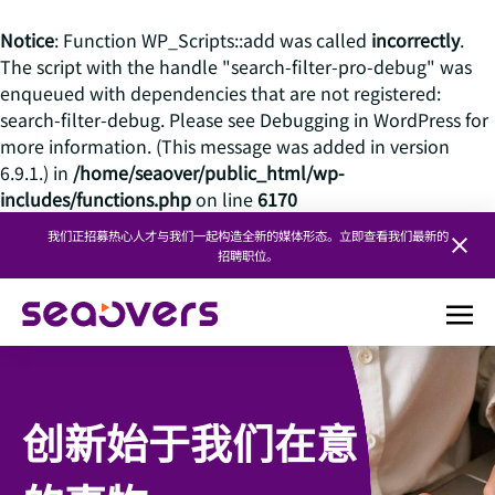
Notice
: Function WP_Scripts::add was called
incorrectly
.
The script with the handle "search-filter-pro-debug" was
enqueued with dependencies that are not registered:
search-filter-debug. Please see
Debugging in WordPress
for
more information. (This message was added in version
6.9.1.) in
/home/seaover/public_html/wp-
includes/functions.php
on line
6170
我们正招募热心人才与我们一起构造全新的媒体形态。立即查看我们最新的
招聘职位。
创新始于我们在意